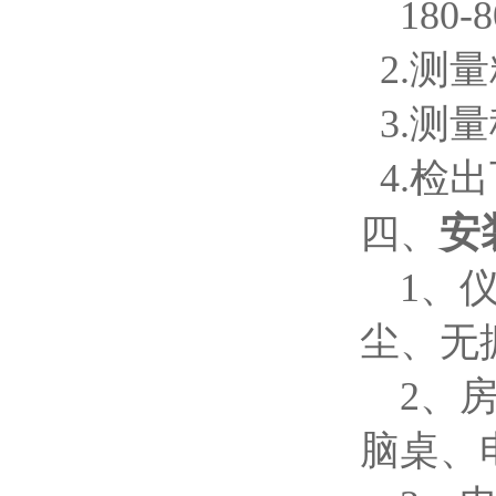
180-
2.测
3.测
4.检出
安
四
、
1、仪
尘、无
2、房
脑桌、