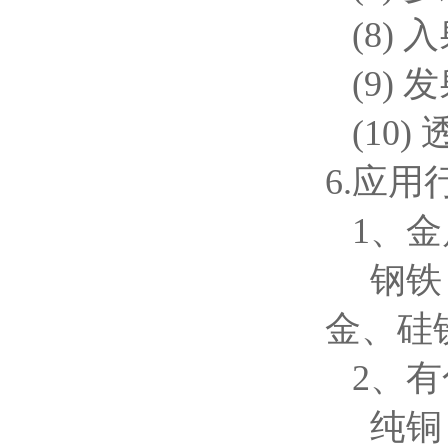
(8) 
(9) 发
(10)
6.
应用
1、金
钢铁：
金、硅
2、有
纯铜，