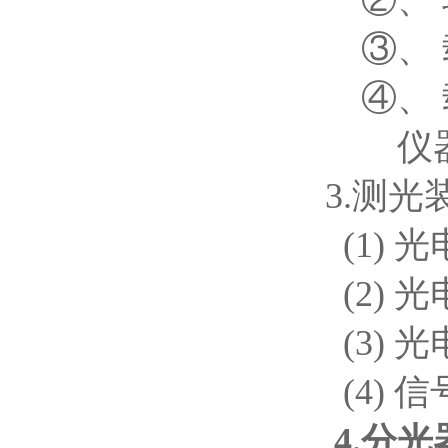
②、 辅助
③、 载气
④、 载
仪器内
3.测光
(1) 
(2) 
(3) 
(4) 
4.
分光