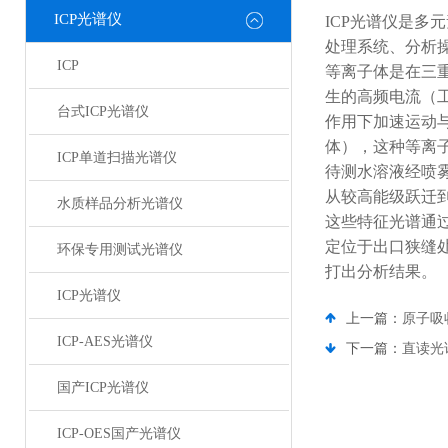
ICP光谱仪
ICP
光谱仪是多元
处理系统、分析
ICP
等离子体是在三
生的高频电流（
台式ICP光谱仪
作用下加速运动
体），这种等离
ICP单道扫描光谱仪
待测水溶液经喷
从较高能级跃迁
水质样品分析光谱仪
这些特征光谱通
定位于出口狭缝
环保专用测试光谱仪
打出分析结果。
ICP光谱仪
上一篇：
原子吸
ICP-AES光谱仪
下一篇：
直读光
国产ICP光谱仪
ICP-OES国产光谱仪