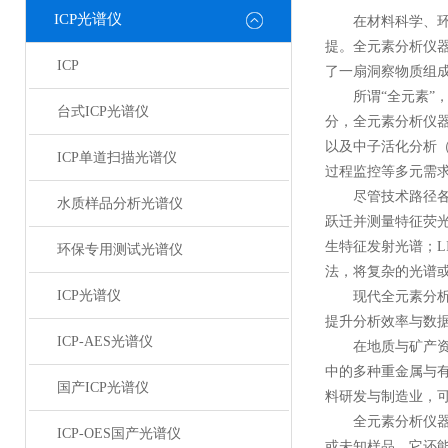
ICP光谱仪
在材料科学、环境
提。全元素分析仪
ICP
了一扇洞察物质组
所谓“全元素”，
台式ICP光谱仪
分，全元素分析仪器
以及中子活化分析
ICP单道扫描光谱仪
过程监控等多元需
尽管技术路径各
水质样品分析光谱仪
跃迁并测量特征荧光
生特征发射光谱；L
环保专用测试光谱仪
法，将复杂的光谱
ICP光谱仪
现代全元素分析仪
提升分析效率与数
ICP-AES光谱仪
在地质与矿产资源
中的多种重金属与
国产ICP光谱仪
料研发与制造业，
全元素分析仪器的
ICP-OES国产光谱仪
或未知样品，它还