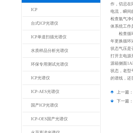
作，切忌在
ICP
电流，瞬间
检查氩气净
台式ICP光谱仪
体系统工作是
检查循环水
ICP单道扫描光谱仪
年更换循环
状态气压是
水质样品分析光谱仪
打开主电源
源箱侧面1
环保专用测试光谱仪
状态，老型
ICP光谱仪
的谱线，还
ICP-AES光谱仪
上一篇
下一篇
国产ICP光谱仪
ICP-OES国产光谱仪
火花直读光谱仪