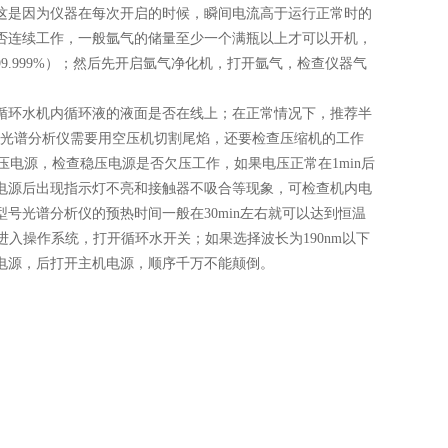
这是因为仪器在每次开启的时候，瞬间电流高于运行正常时的
否连续工作，一般氩气的储量至少一个满瓶以上才可以开机，
.999%）；然后先开启氩气净化机，打开氩气，检查仪器气
环水机内循环液的液面是否在线上；在正常情况下，推荐半
）观测光谱分析仪需要用空压机切割尾焰，还要检查压缩机的工作
压电源，检查稳压电源是否欠压工作，如果电压正常在1min后
电源后出现指示灯不亮和接触器不吸合等现象，可检查机内电
号光谱分析仪的预热时间一般在30min左右就可以达到恒温
进入操作系统，打开循环水开关；如果选择波长为190nm以下
电源，后打开主机电源，顺序千万不能颠倒。