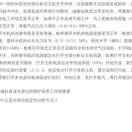
同一段时间里对光谱分析仪主机开开停停，仪器频繁开启容易造成损坏，
的脉冲冲击，容易造成功率管灯丝断丝，碰极短路及过早老化等，用量能
化机工作状态是否正常，如果不正常或者不能工作，马上更换高纯度氩（99
否正常，将氩气出口压力调在（0.45~0.6）MPA之间。
机的连接管路是否有泄漏，检查循环水机的电源连接是否正常，检查循
液。循环水机的出水压力应为（0.31！0.55）MPa。有的水平（轴向
否在0.6MPa，检查完毕状态正常后开启循环冷却水和空气压缩机，打开稳
开关，否则要等稳压电源稳定在打开光谱分析仪主机电源；如果打开主机
A和的熔丝是否烧坏；打开主机电源后光学恒温系统（FPA）开始升温，新型
号的仪器约需要（2~3）h。然后依次打开计算机主机、显示器和打印机，
需要打开多色器对检测器进行吹扫。特别注意，先打开氩气，再打开稳压
：
做好直读光谱仪的维护保养工作很重要
：
什么是光谱仪的定性分析方法？